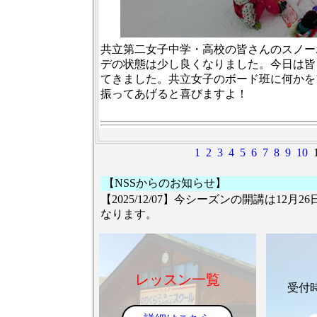
共立第二女子中学・高校の皆さんのスノー
デの状態は少し良くなりました。今日は皆
てきました。共立女子のボード班に何かを
振ってあげると喜びますよ！
1
2
3
4
5
6
7
8
9
10
【NSSからのお知らせ】
【2025/12/07】今シーズンの開講は1
なります。
レッスン一覧
受付