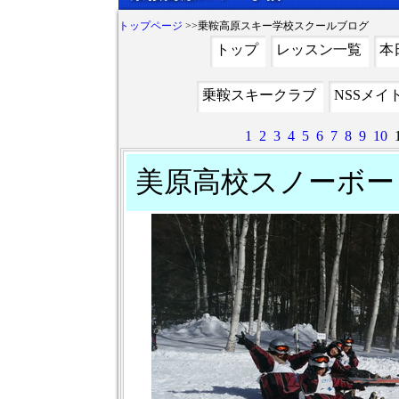
トップページ
>>乗鞍高原スキー学校スクールブログ
トップ
レッスン一覧
本
乗鞍スキークラブ
NSSメイ
1
2
3
4
5
6
7
8
9
10
美原高校スノーボー